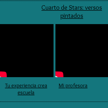
Cuarto de Stars: versos
pintados
Tu experiencia crea
Mi profesora
escuela