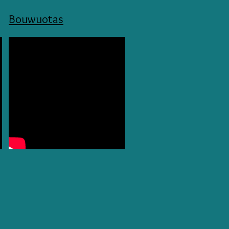
Bouwuotas