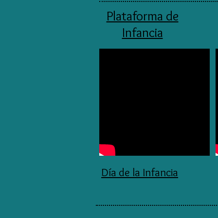
Plataforma de
Infancia
Día de la Infancia