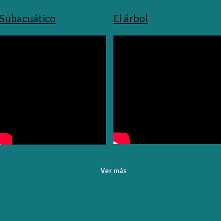
Subacuático
El árbol
Ver más