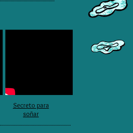
Secreto para
soñar